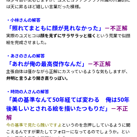
は天に昇るほど嬉しい言葉だった模様。
・小林さんの解答
「照れてまともに顔が見れなかった」
－不正解
実際のユズヒコは
顔を見ずにサラサラッと描く
という荒業で似顔
絵を完成させました。
・あさのさんの解答
「あれが俺の最高傑作なんだ」
－不正解
主張自体は僅かながら正解にカスっているような気もしますが、
弁明と言うより開き直りっぽい。
・時効の人さんの解答
「美の基準なんて50年経てば変わる 俺は50年
後美しいとされる絵を描いたつもりだ」
－不正
解
今の基準で見たら醜いですよ
というのを念押ししているように聞
こえるんですが果たしてフォローになってるのでしょうか。とい