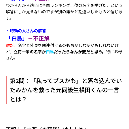
わからんから適当に全国ランキング上位の名字を挙げた、という
解答にしか見えないのですが別の誰かと勘違いしたものと信じま
す。
・時効の人さんの解答
「白鳥」
－不正解
誰だ。
名字と外見を関連付けるのもおかしな話かもしれないけ
ど、
立花一家の名字が
白鳥
だったらなんか変だと思う。
特にお母
さん。
第2問：「私ってブスかも」と落ち込んでい
たみかんを救った元同級生横田くんの一言
とは？