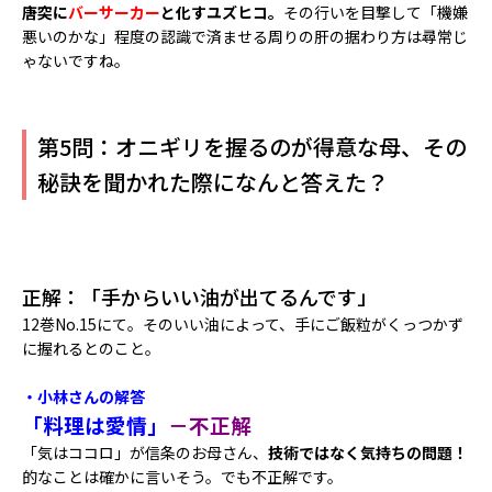
唐突に
バーサーカー
と化すユズヒコ。
その行いを目撃して「機嫌
悪いのかな」程度の認識で済ませる周りの肝の据わり方は尋常じ
ゃないですね。
第5問：オニギリを握るのが得意な母、その
秘訣を聞かれた際になんと答えた？
正解：「手からいい油が出てるんです」
12巻No.15にて。そのいい油によって、手にご飯粒がくっつかず
に握れるとのこと。
・小林さんの解答
「料理は愛情」
－不正解
「気はココロ」が信条のお母さん、
技術ではなく気持ちの問題！
的なことは確かに言いそう。でも不正解です。