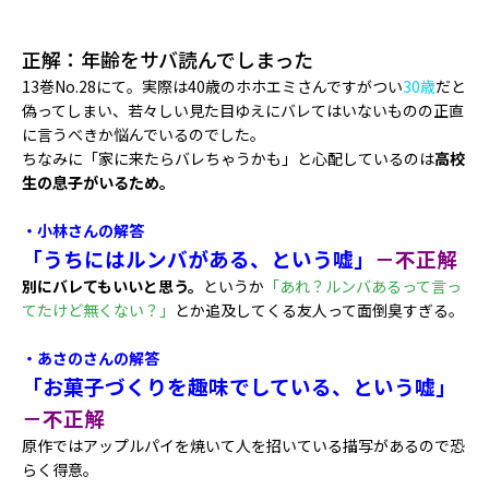
正解：年齢をサバ読んでしまった
13巻No.28にて。実際は40歳のホホエミさんですがつい
30歳
だと
偽ってしまい、若々しい見た目ゆえにバレてはいないものの正直
に言うべきか悩んでいるのでした。
ちなみに「家に来たらバレちゃうかも」と心配しているのは
高校
生の息子がいるため。
・小林さんの解答
「うちにはルンバがある、という嘘」
－不正解
別にバレてもいいと思う。
というか
「あれ？ルンバあるって言っ
てたけど無くない？」
とか追及してくる友人って面倒臭すぎる。
・あさのさんの解答
「お菓子づくりを趣味でしている、という嘘」
－不正解
原作ではアップルパイを焼いて人を招いている描写があるので恐
らく得意。