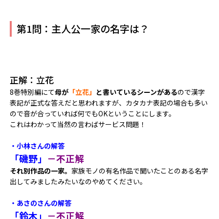
第1問：主人公一家の名字は？
正解：立花
8巻特別編にて
母が
「立花」
と書いているシーンがある
ので漢字
表記が正式な答えだと思われますが、カタカナ表記の場合も多い
ので音が合っていれば何でもOKということにします。
これはわかって当然の言わばサービス問題！
・小林さんの解答
「磯野」
－不正解
それ別作品の一家。
家族モノの有名作品で聞いたことのある名字
出してみましたみたいなのやめてください。
・あさのさんの解答
「鈴木」
－不正解