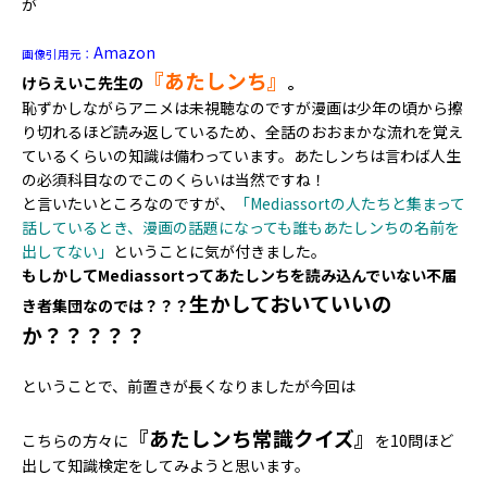
が
Amazon
画像引用元：
『あたしンち』
けらえいこ先生の
。
恥ずかしながらアニメは未視聴なのですが漫画は少年の頃から擦
り切れるほど読み返しているため、全話のおおまかな流れを覚え
ているくらいの知識は備わっています。あたしンちは言わば人生
の必須科目なのでこのくらいは当然ですね！
と言いたいところなのですが、
「Mediassortの人たちと集まって
話しているとき、漫画の話題になっても誰もあたしンちの名前を
出してない」
ということに気が付きました。
もしかしてMediassortってあたしンちを読み込んでいない不届
生かしておいていいの
き者集団なのでは？？？
か？？？？？
ということで、前置きが長くなりましたが今回は
『あたしンち常識クイズ』
こちらの方々に
を10問ほど
出して知識検定をしてみようと思います。