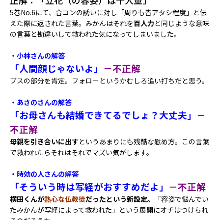
正解：「立花（の容姿）は十人並」
5巻No.6にて、合コンの誘いに対し「周りも皆アタシ程度」と伝
えた際に返された言葉。みかんはそれを
百人力
と同じような意味
の言葉と勘違いして救われた気になってしまいました。
・小林さんの解答
「人間顔じゃないよ」
－不正解
ブスの部分を肯定。フォローというかむしろ追い打ちだと思う。
・あさのさんの解答
「お母さんも結婚できてるでしょ？大丈夫」
－
不正解
母親を引き合いに出す
というあまりにも残酷な慰め方。この言葉
で救われたらそれはそれでマズい気がします。
・時効の人さんの解答
「そういう時は写経がおすすめだよ」
－不正解
横田くんが
熱心な仏教徒
だったという新設定。
「容姿で悩んでい
たみかんが写経によって救われた」という展開にオチはつけられ