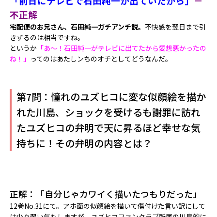
「前日にテレビで石田純一が出ていたから」
－
不正解
宅配便のお兄さん、石田純一ガチアンチ説。
不快感を翌日まで引
きずるのは相当ですね。
というか
「あ～！石田純一がテレビに出てたから愛想悪かったの
ね！」
ってのはあたしンちのオチとしてどうなんだ。
第7問：憧れのユズヒコに変な似顔絵を描か
れた川島、ショックを受けるも謝罪に訪れ
たユズヒコの弁明で天に昇るほど幸せな気
持ちに！その弁明の内容とは？
正解：「自分じゃカワイく描いたつもりだった」
12巻No.31にて。アホ面の似顔絵を描いて傷付けた言い訳にして
は少々弱い気もしますが、ユズヒコファンクラブ所属の川島的に