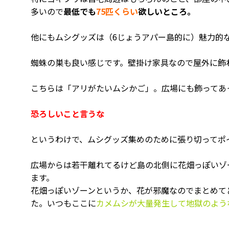
多いので
最低でも
75匹くらい
欲しいところ。
他にもムシグッズは（6じょうアパー島的に）魅力的
蜘蛛の巣も良い感じです。壁掛け家具なので屋外に飾
こちらは「アリがたいムシかご」。広場にも飾ってあ
恐ろしいこと言うな
というわけで、ムシグッズ集めのために張り切ってポ
広場からは若干離れてるけど島の北側に花畑っぽいゾ
ます。
花畑っぽいゾーンというか、花が邪魔なのでまとめて
た。いつもここに
カメムシが大量発生して地獄のよう