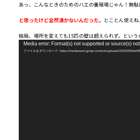
あっ、こんなときのためのハエの養殖場じゃん！無駄
と思ったけど全然湧かないんだった。
とことん使えね
結局、場所を変えても15匹の壁は超えられず。とい
動
Media error: Format(s) not supported or source(s) no
画
ファイルをダウンロード: https://mediassort.jp/wp-content/uploads/2020/06/blo8
プ
レ
ー
ヤ
ー