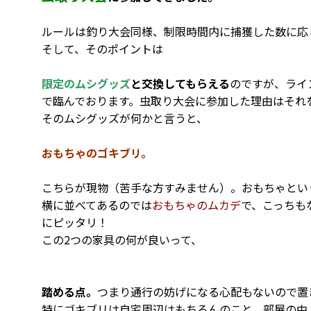
ルールは釣り大会同様、制限時間内に捕獲した数に応
そして、そのポイントは
限定のムシグッズ
と交換してもらえる
のですが、ライ
で臨んでおります。虫取り大会に参加した理由はそれ
そのムシグッズが何かと言うと、
おもちゃのゴキブリ。
こちらが現物（苦手な方すみません）。おもちゃとい
横に並べてあるのでは
おもちゃのムカデ
で、こっちも
にピッタリ！
この2つの家具の何が良いって、
踏める点。
つまり通行の妨げになる心配もないので置
特にゴキブリは自宅周辺はもちろんのこと、部屋の中