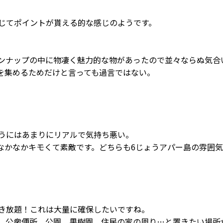
じてポイントが貰える的な感じのようです。
ンナップの中に物凄く魅力的な物があったので並々ならぬ気合
を集めるためだけと言っても過言ではない。
うにはあまりにリアルで気持ち悪い。
なかなかキモくて素敵です。どちらも6じょうアパー島の雰囲気
き放題！これは大量に確保したいですね。
、公衆便所、公園、果樹園、住民の家の周り…と置きたい場所