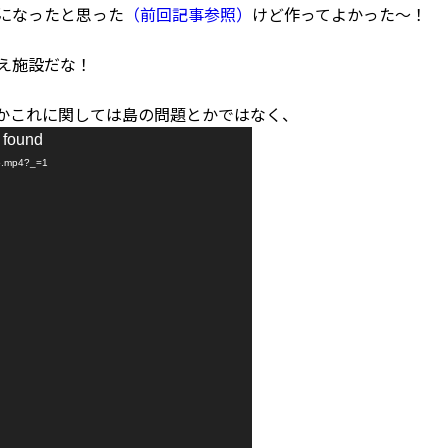
になったと思った
（前回記事参照）
けど作ってよかった～！
え施設だな！
うかこれに関しては島の問題とかではなく、
t found
5.mp4?_=1