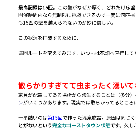
最高記録は15匹。
この壁がなぜか厚く、どれだけ序盤
開催時間内なら無制限に挑戦できるので一度に何匹捕
も15匹の壁を越えられないのが妙に悔しい。
この状況を打破するために、
巡回ルートを変えてみます。いつもは花畑へ直行して
散らかりすぎてて虫まったく湧いて
家具が配置してある場所から発生することは（多分）
ン
がいくつかあります。現実では散らかってるところ
一番酷いのは
第15回
で作った温泉施設。原因は同じく
とがないという
完全なゴーストタウン状態
です。
久し